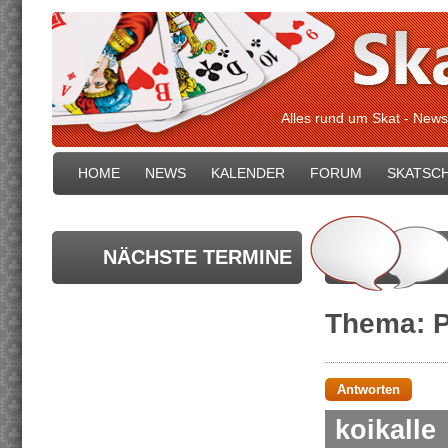
Alles rund um Skat - News
HOME
NEWS
KALENDER
FORUM
SKATSC
NÄCHSTE TERMINE
Thema: P
Antworten
koikalle