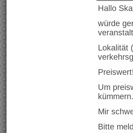
Hallo Ska
würde ger
veranstal
Lokalität
verkehrsg
Preiswert!
Um preisw
kümmern
Mir schwe
Bitte mel