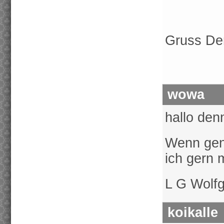
Gruss De
wowa
hallo den
Wenn gen
ich gern m
L G Wolf
koikalle