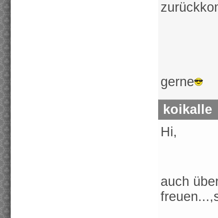
zurückk
gerne
koikalle
Hi,
auch über
freuen...,