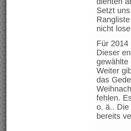
dienten a
Setzt uns
Rangliste
nicht lose
Für 2014 
Dieser en
gewählte
Weiter gi
das Geden
Weihnacht
fehlen. E
o. ä.. Di
bereits ve