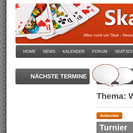
Alles rund um Skat - News
HOME
NEWS
KALENDER
FORUM
SKATSC
NÄCHSTE TERMINE
Thema: W
Antworten
Turnier