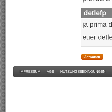
detlefp
ja prima 
euer detl
Antworten
IMPRESSUM
AGB
NUTZUNGSBEDINGUNGEN