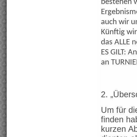
bestehen 
Ergebnism
auch wir u
Künftig wi
das ALLE n
ES GILT: A
an TURNIER
2. „Übers
Um für d
finden h
kurzen Ab