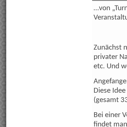
…von „Turn
Veranstal
Zunächst n
privater N
etc. Und we
Angefangen
Diese Idee
(gesamt 33
Bei einer 
findet man 