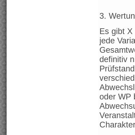
3. Wertun
Es gibt X
jede Vari
Gesamtwer
definitiv 
Prüfstand
verschie
Abwechsl
oder WP b
Abwechsu
Veranstal
Charakter