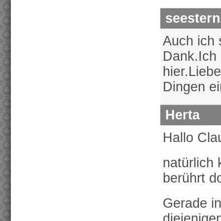
seestern
Auch ich 
Dank.Ich
hier.Lieb
Dingen e
Herta
Hallo Cla
natürlich
berührt d
Gerade in
diejenig