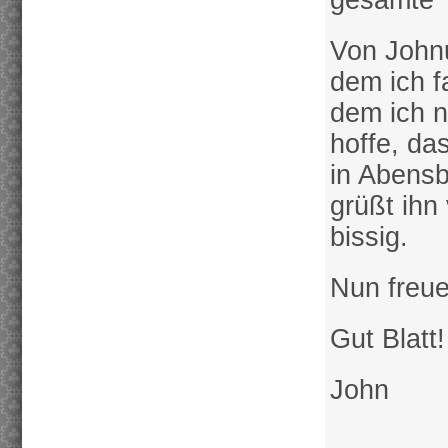
gesamte T
Von Johnu
dem ich 
dem ich n
hoffe, da
in Abensb
grüßt ihn
bissig.
Nun freue
Gut Blatt!
John