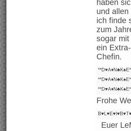
haben sic
und allen
ich finde
zum Jahr
sogar mit
ein Extr
Chefin.
**D
♥A
♦N
♣K
♠E
**D
♥A
♦N
♣K
♠E
*
**D
♥A
♦N
♣K
♠E
*
Frohe We
B♥L♥E♥I♥B♥T♥
Euer Le