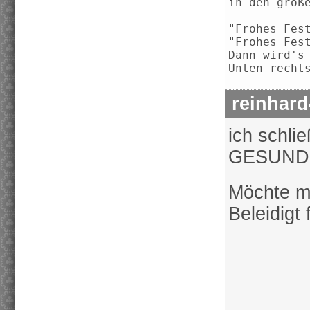
in den groß
"Frohes Fes
"Frohes Fes
Dann wird's
Unten recht
reinhar
ich schl
GESUNDHE
Möchte mi
Beleidigt 