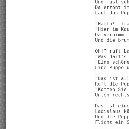
Und fast sc
Da ertönt i
Laut das Pu
"Hallo!" fr
"Hier im Ka
Da vernimmt
Und die bru
Oh!" ruft L
"Was darf's
"Eine schön
Eine Puppe 
"Das ist al
Ruft die Pu
"Kommen Sie
Unten recht
Das ist ein
Ladislaus k
Und die Pup
Flicht ein 