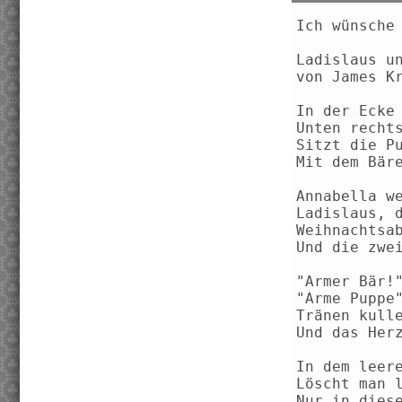
Ich wünsche
Ladislaus u
von James K
In der Ecke
Unten recht
Sitzt die P
Mit dem Bär
Annabella w
Ladislaus, 
Weihnachtsa
Und die zwe
"Armer Bär!
"Arme Puppe
Tränen kull
Und das Her
In dem leer
Löscht man 
Nur in dies