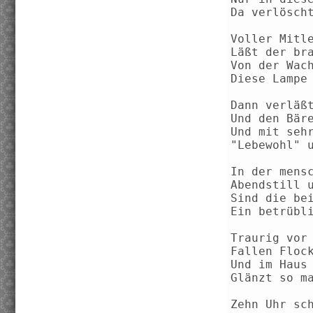
Da verlösch
Voller Mitl
Läßt der br
Von der Wac
Diese Lampe
Dann verläß
Und den Bär
Und mit seh
"Lebewohl" 
In der mens
Abendstill 
Sind die be
Ein betrübl
Traurig vor
Fallen Floc
Und im Haus
Glänzt so m
Zehn Uhr sc