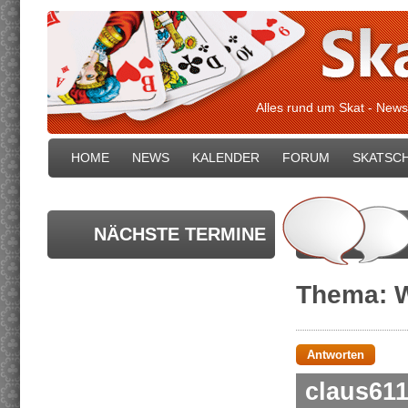
Alles rund um Skat - News
HOME
NEWS
KALENDER
FORUM
SKATSC
NÄCHSTE TERMINE
Thema: 
Antworten
claus61