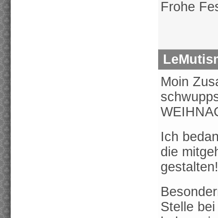
Frohe Fes
LeMutis
Moin Zus
schwup
WEIHNAC
Ich bedan
die mitge
gestalten
Besonder
Stelle be