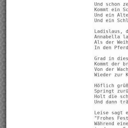
Und schon z
Kommt ein S
Und ein Alt
Und ein Sch
Ladislaus, 
Annabella l
Als der Wei
In den Pfer
Grad in die
Kommt der b
Von der Wac
Wieder zur 
Höflich grü
Springt zur
Holt die sc
Und dann tr
Leise sagt 
"Frohes Fes
Während ein