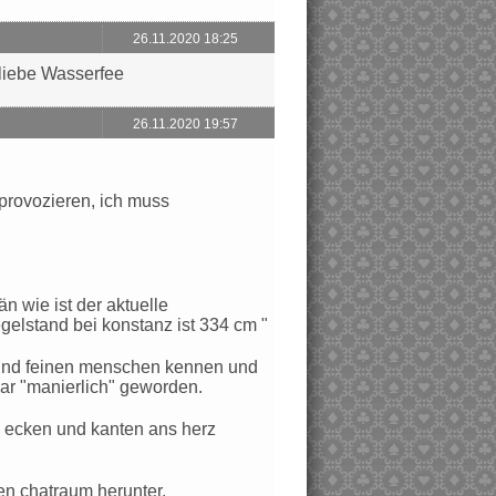
26.11.2020 18:25
h liebe Wasserfee
26.11.2020 19:57
 provozieren, ich muss
n wie ist der aktuelle
egelstand bei konstanz ist 334 cm "
n und feinen menschen kennen und
ar "manierlich" geworden.
nen ecken und kanten ans herz
igen chatraum herunter.