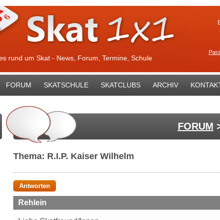
Pass
les rund um Skat - News, Forum, Termine, Schule
FORUM
SKATSCHULE
SKATCLUBS
ARCHIV
KONTAK
FORUM
Thema: R.I.P. Kaiser Wilhelm
Antworten
Rehlein