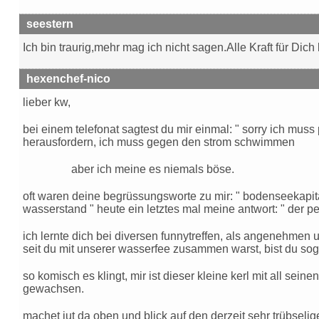
seestern
Ich bin traurig,mehr mag ich nicht sagen.Alle Kraft für Dic
hexenchef-nico
lieber kw,
bei einem telefonat sagtest du mir einmal: " sorry ich muss
herausfordern, ich muss gegen den strom schwimmen
aber ich meine es niemals böse.
oft waren deine begrüssungsworte zu mir: " bodenseekapitä
wasserstand " heute ein letztes mal meine antwort: " der p
ich lernte dich bei diversen funnytreffen, als angenehme
seit du mit unserer wasserfee zusammen warst, bist du sog
so komisch es klingt, mir ist dieser kleine kerl mit all sei
gewachsen.
machet jut da oben und blick auf den derzeit sehr trübsel