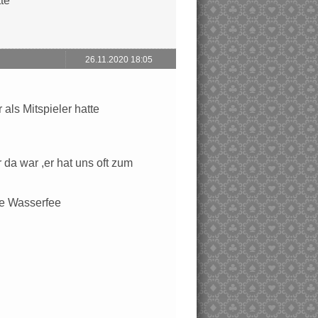
te
26.11.2020 18:05
als Mitspieler hatte
da war ,er hat uns oft zum
tte Wasserfee