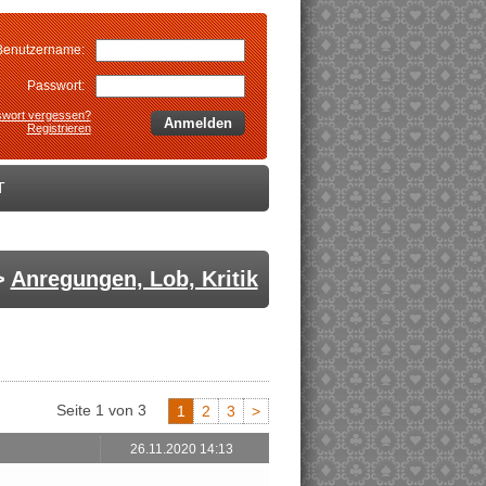
Benutzername:
Passwort:
wort vergessen?
Anmelden
Registrieren
T
>
Anregungen, Lob, Kritik
Seite 1 von 3
1
2
3
>
26.11.2020 14:13