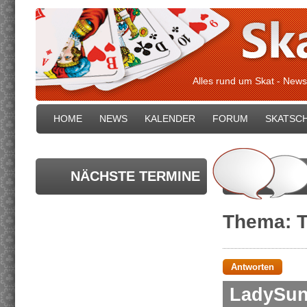
Alles rund um Skat - News
HOME
NEWS
KALENDER
FORUM
SKATSC
NÄCHSTE TERMINE
Thema: 
Antworten
LadySun