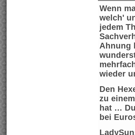
Wenn man 
welch' u
jedem Th
Sachverha
Ahnung h
wunderst
mehrfach
wieder u
Den Hexe
zu einem
hat … Du
bei Euros
LadySun