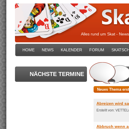
Alles rund um Skat - News
HOME
NEWS
KALENDER
FORUM
SKATSC
NÄCHSTE TERMINE
Neues Thema erst
Abreizen wird sa
Erstellt von: VETT
Abbruch wenn ab