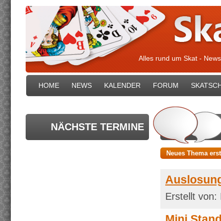
Alles rund um Skat - News
HOME
NEWS
KALENDER
FORUM
SKATSC
NÄCHSTE TERMINE
Neues Thema erst
Auslosung
Erstellt von:
Mini Stan