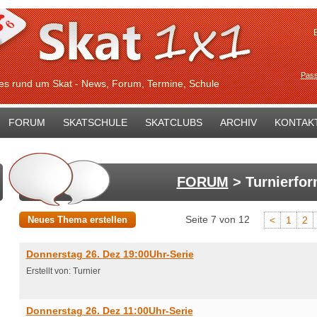
Pass
les rund um Skat - News, Forum, Termine, Schule
FORUM
SKATSCHULE
SKATCLUBS
ARCHIV
KONTAK
FORUM
> Turnierfor
Seite 7 von 12
Neues Thema erstellen
<
1
2
Donnerstag 26. Dez 19:00Uhr-Serie
Erstellt von: Turnier
Donnerstag 26. Dez 11:00Uhr-Serie