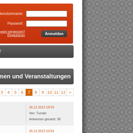
Benutzername:
Passwort:
wort vergessen?
Anmelden
Registrieren
T
men und Veranstaltungen
3
4
5
6
7
8
9
10
11
12
>
26.12.2013 18:53
Von: Turnier
Antworten gesamt: 36
26.12.2013 10:54